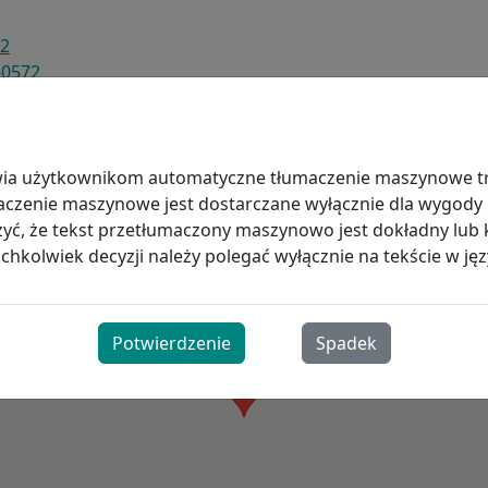
a jakość
Podróżny
Podróżow
02
e partnerstwa
Finansowanie
Finansow
-0572
gażowanie społeczności
Często zadawane pytania dotyczące terapii 
Najczęści
rapy Prescription ENGLISH 2017-03-14 Horizon_0.pdf
one środowisko
COPD
wia użytkownikom automatyczne tłumaczenie maszynowe tre
 zespół kierowniczy wyższego szczebla
maczenie maszynowe jest dostarczane wyłącznie dla wygody
ć, że tekst przetłumaczony maszynowo jest dokładny lub 
hkolwiek decyzji należy polegać wyłącznie na tekście w jęz
Potwierdzenie
Spadek