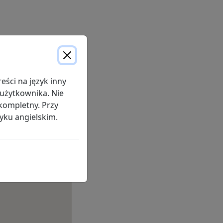
anie z CPAP
anie
tlenowej
ej zadawane pytania dotyczące terapii CPAP
ści na język inny
 użytkownika. Nie
kompletny. Przy
yku angielskim.