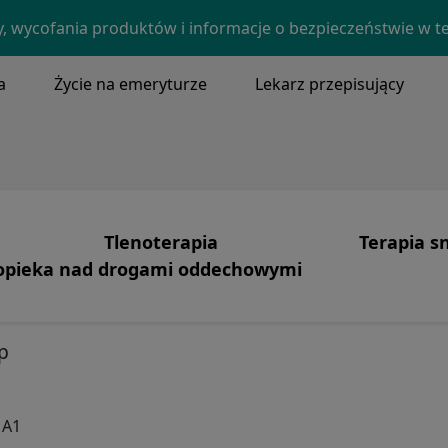
Skip to main content
y, wycofania produktów i informacje o bezpieczeństwie w t
a
Życie na emeryturze
Lekarz przepisujący
NU
Tlenoterapia
Terapia s
pieka nad drogami oddechowymi
Image
a misja i podstawowe wartości
Tlenoterapia
Produkty
Image
heostomia, oczyszczanie wydzieliny
obimy
Opieka skoncentrowana na pacjencie
Bezdech 
p
ludzie
Systemy
Terapia C
 historia
Bezpieczeństwo tlenowe
Pielęgnacj
1A1