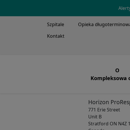
Alert
TOP MENU
Szpitale
Opieka długoterminow
Kontakt
MAIN ME
O
Kompleksowa o
Nasz
Wentylacja, trac
Co r
Horizon ProRes
Nasi 
771 Erie Street
Unit B
Nasza
Stratford
ON
N4Z 