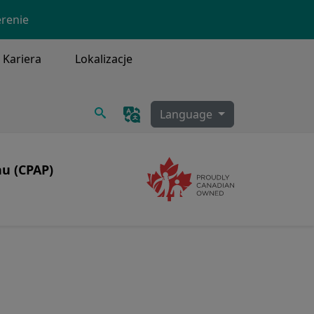
erenie
Kariera
Lokalizacje
Szukaj
Language
nu (CPAP)
Image
Image
senny
PAP
a i czyszczenie CPAP