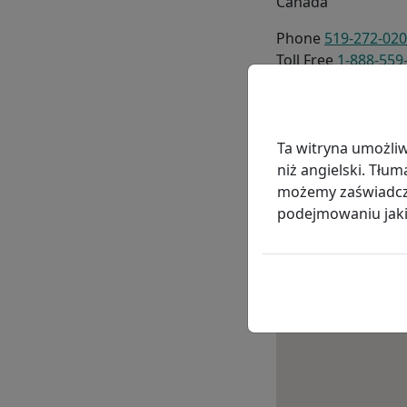
Canada
Nasz
Phone
519-272-02
Nasz
Toll Free
1-888-559
Zaan
Fax
519-272-0262
Respiratory The
Ziel
Ta witryna umożli
Nasz
niż angielski. Tłu
możemy zaświadczy
podejmowaniu jakic