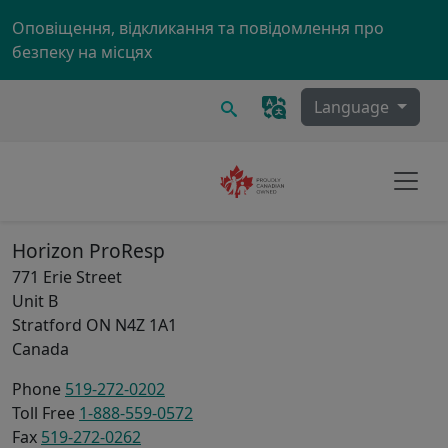
Skip to main content
Оповіщення, відкликання та повідомлення про
безпеку на місцях
Пошук
Language
Horizon ProResp
771 Erie Street
Unit B
Stratford
ON
N4Z 1A1
Canada
Phone
519-272-0202
Toll Free
1-888-559-0572
Fax
519-272-0262