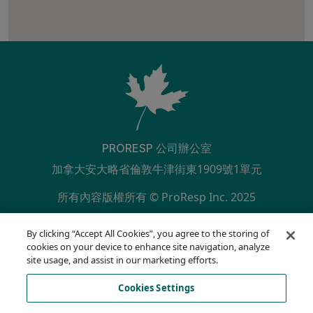
PRORESP 公司辦公室
加拿大安大略省倫敦牛津街東1909號1單元
所有內容版權所有 © ProResp Inc. 2025
SECONDARY MENU
ISO 9001:2015 已通過 NQA 認證
By clicking “Accept All Cookies”, you agree to the storing of
隱私權政策
cookies on your device to enhance site navigation, analyze
合規熱線
site usage, and assist in our marketing efforts.
使用條款
Cookies Settings
AODA
Cookie 列表