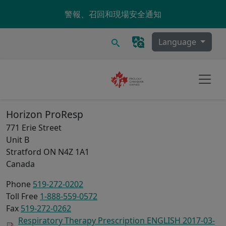
Skip to main content
警報、召回和現場安全通知
搜尋
Language
Horizon ProResp
771 Erie Street
Unit B
Stratford
ON
N4Z 1A1
Canada
Phone
519-272-0202
Toll Free
1-888-559-0572
Fax
519-272-0262
Respiratory Therapy Prescription ENGLISH 2017-03-