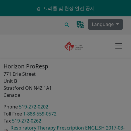
Skip to main content
경고, 리콜 및 현장 안전 공지
찾다
Language
Horizon ProResp
771 Erie Street
Unit B
Stratford
ON
N4Z 1A1
Canada
Phone
519-272-0202
Toll Free
1-888-559-0572
Fax
519-272-0262
Respiratory Therapy Prescription ENGLISH 2017-03-