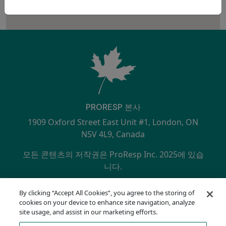
PRORESP 본사
1909 Oxford Street East Unit #1, London, ON
N5V 4L9, Canada
모든 콘텐츠의 저작권은 ProResp Inc. 2025에 있습
니다.
SECONDARY MENU
NQA에서 ISO 9001:2015 인증 획득
By clicking “Accept All Cookies”, you agree to the storing of
개인정보 보호정책
cookies on your device to enhance site navigation, analyze
규정 준수 핫라인
site usage, and assist in our marketing efforts.
이용 약관