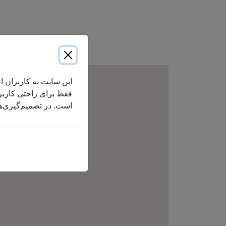
مشارکت‌های ما
بودجه
مشارکت اجتماعی
سوالات متداول در مورد اکسیژن درمانی
سوالات متداول در مورد درمان با
4 Horizon_0.pdf
محیط زیست سبز
COPD
تیم رهبری ارشد ما
این سایت به کاربران اج
فقط برای راحتی کاربر 
است. در تصمیم‌گیری‌ها