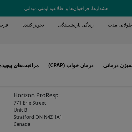
Skip to main content
هشدارها، فراخوان‌ها و اطلاعیه ایمنی میدانی
طولانی مدت
زندگی بازنشستگی
تجویز کننده
فرصت
MA
سیژن درمانی
درمان خواب (CPAP)
مراقبت‌های پیچیده
Image
Image
محصولات
تهویه، تراکئوستومی، پاکسازی ترشحات
آپنه خواب
Horizon ProResp
771 Erie Street
 با سی پپ
Unit B
CP)
Stratford
ON
N4Z 1A1
Canada
CPA)