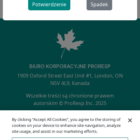
Potwierdzenie
Spadek
BIURO KORPORACYJNE PRORESP
1909 Oxford Street East Unit #1, London, ON
N5V 4L9, Kanada
Wszelkie treści są chronione prawem
autorskim © ProResp Inc. 2025
SECONDARY MENU
Certyfikat ISO 9001:2015 wydany przez NQA
By clicking “Accept All Cookies”, you agree to the storing of
Polityka prywatności
cookies on your device to enhance site navigation, analyze
Infolinia zgodności
site usage, and assist in our marketing efforts.
Warunki korzystania