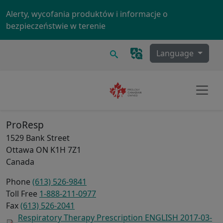
Skip to main content
Alerty, wycofania produktów i informacje o
bezpieczeństwie w terenie
Szukaj
Language
ProResp
1529 Bank Street
Ottawa
ON
K1H 7Z1
Canada
Phone
(613) 526-9841
Toll Free
1-888-211-0977
Fax
(613) 526-2041
Respiratory Therapy Prescription ENGLISH 2017-03-