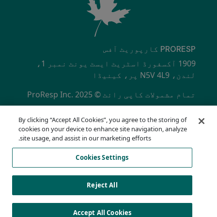
PRORESP کارپوریٹ آفس
1909 آکسفورڈ اسٹریٹ ایسٹ یونٹ نمبر 1،
لندن، N5V 4L9 پر، کینیڈا
تمام مشمولات کاپی رائٹ © ProResp Inc. 2025
SECONDARY MENU
ISO 9001:2015 NQA سے تصدیق شدہ
By clicking “Accept All Cookies”, you agree to the storing of
رازداری کی پالیسی
cookies on your device to enhance site navigation, analyze
تعمیل ہاٹ لائن
site usage, and assist in our marketing efforts.
استعمال کی شرائط
Cookies Settings
اے او ڈی اے
کوکیز کی فہرست
Cookies Settings
Reject All
Accept All Cookies