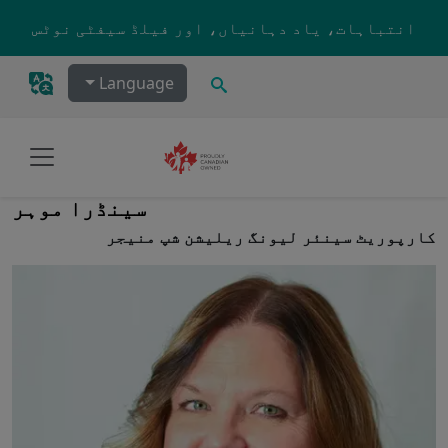
Skip to main content
انتباہات، یاد دہانیاں، اور فیلڈ سیفٹی نوٹس
تلاش کریں۔
Language
سینڈرا موہر
کارپوریٹ سینئر لیونگ ریلیشن شپ منیجر
Image