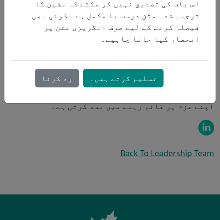
اس بات کی تصدیق نہیں کر سکتے کہ مشین کا
لیے نئے مواقع کی نشاندہی کرنے میں کلیدی کردار
ترجمہ شدہ متن درست یا مکمل ہے۔ کوئی بھی
ادا کرتی ہے۔
فیصلہ کرنے کے لیے صرف انگریزی متن پر
ایک رجسٹرڈ ریسپریٹری تھراپسٹ (RRT) اور
انحصار کیا جانا چاہیے۔
سرٹیفائیڈ ریسپائریٹری ایجوکیٹر (CRE) کے طور پر،
سینڈرا اونٹاریو کی سینئر رہنے والی کمیونٹیز کے
بارے میں گہری سمجھ رکھتی ہے۔ وہ ProResp کو
تسلیم کرتے ہیں۔
رد کرنا
معیاری نگہداشت فراہم کرنے اور رہائشیوں اور ان
کے خاندانوں کی زندگیوں میں بامعنی تبدیلی لانے کے
اپنے عزم پر قائم رہنے میں مدد کرتی ہے۔
Back To Leadership Team