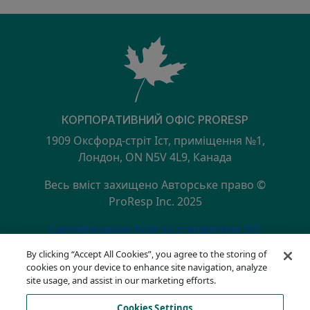
КОРПОРАТИВНИЙ ОФІС PRORESP
1909 Оксфорд-стріт Іст, приміщення №1,
Лондон, ON N5V 4L9, Канада
Весь вміст захищено Авторське право ©
ProResp Inc. 2025
SECONDARY MENU
Сертифіковано NQA за стандартом ISO
9001:2015
By clicking “Accept All Cookies”, you agree to the storing of
Політика конфіденційності
cookies on your device to enhance site navigation, analyze
Гаряча лінія з питань дотримання вимог
site usage, and assist in our marketing efforts.
Умови використання
Cookies Settings