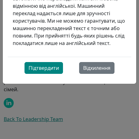
для людей похилого віку. Сандра відіграє ключову
відмінною від англійської. Машинний
роль у забезпеченні безперешкодного переходу для
переклад надається лише для зручності
наших будинків для людей похилого віку та виявленні
користувачів. Ми не можемо гарантувати, що
нових можливостей для побудови партнерських
машинно перекладений текст є точним або
відносин з людьми похилого віку.
повним. При прийнятті будь-яких рішень слід
покладатися лише на англійський текст.
Як зареєстрований респіраторний терапевт (RRT) та
сертифікований респіраторний педагог (CRE), Сандра
має глибоке розуміння життя людей похилого віку в
Онтаріо. Вона допомагає ProResp залишатися вірним
Підтвердити
Відхилення
своєму зобов'язанню надавати
якісний догляд та
робити вагомий внесок у життя мешканців та їхніх
сімей.
Back To Leadership Team