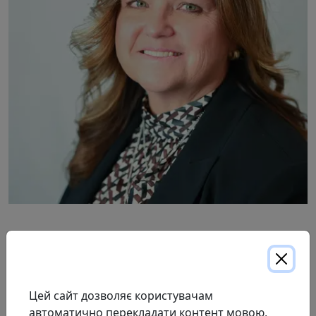
Сандра приєдналася до команди ProResp у 1998 році
в Стратфорді, Онтаріо, в Horizon ProResp Inc. Відтоді
вона стала експертом у побудові та зміцненні
партнерських відносин з партнерами, що надають
Цей сайт дозволяє користувачам
довгострокові послуги та є партнерами з будинків
автоматично перекладати контент мовою,