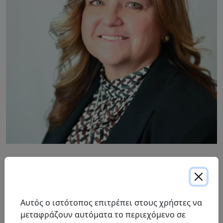
Η Σάντρα εντάχθηκε στην ομάδα ProResp το 1998 στο
Στράτφορντ του Οντάριο στην Horizon ProResp Inc.
Έκτοτε, έχει γίνει ειδικός στην οικοδόμηση και
Αυτός ο ιστότοπος επιτρέπει στους χρήστες να
ενίσχυση συνεργασιών με συνεργάτες μακροχρόνιας
μεταφράζουν αυτόματα το περιεχόμενο σε
φροντίδας και φροντίδας συνταξιούχων. Η Σάντρα