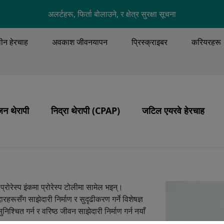
Skip to main content
अलर्टहरू, फिर्ता बोलाउने, र क्षेत्र सुरक्षा सूचना
लीन हेरचाह
अवकाश जीवनयापन
प्रिस्क्राइबर
करियरहरू
ENU
न थेरापी
निद्रा थेरापी (CPAP)
जटिल एयरवे हेरचाह
Image
Image
Image
ूल्यहरू
जन थेरापी
उत्पादनहरू
भेन्टिलेसन, ट्र्याकियोस्टोम
 केन्द्रित हेरचाह
स्लीप एप्निया
लीहरू
CPAP थेरापी
Image
प्रोरेस्प इंकमा प्रोरेस्प टोलीमा सामेल भइन्।
जन सुरक्षा
CPAP हेरचाह र सफाई
ारहरूसँग साझेदारी निर्माण र सुदृढीकरण गर्ने विशेषज्ञ
िश्चित गर्न र वरिष्ठ जीवन साझेदारी निर्माण गर्न नयाँ
गर्दै
CPAP सँग यात्रा गर्दै