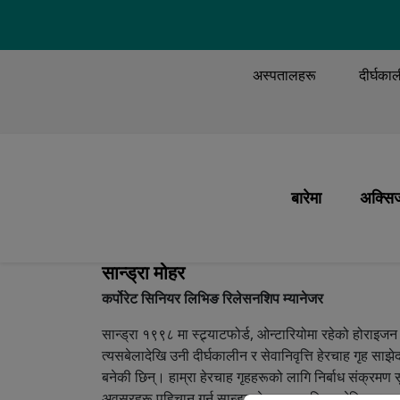
TOP MENU
अस्पतालहरू
दीर्घका
MAIN M
बारेमा
अक्सिज
हाम्रो मिशन र मूल म
अक्सि
सान्ड्रा मोहर
हामी के गर्छौं
बिरामी
कर्पोरेट सिनियर लिभिङ रिलेसनशिप म्यानेजर
हाम्रा मानिसहरू
प्रणा
सान्ड्रा १९९८ मा स्ट्र्याटफोर्ड, ओन्टारियोमा रहेको होराइजन 
हाम्रो इतिहास
अक्सि
त्यसबेलादेखि उनी दीर्घकालीन र सेवानिवृत्ति हेरचाह गृह साझेद
बनेकी छिन्। हाम्रा हेरचाह गृहहरूको लागि निर्बाध संक्रमण सुन
हाम्रो गुणस्तर
यात्रा 
अवसरहरू पहिचान गर्न सान्ड्राले प्रमुख भूमिका खेल्छिन्।