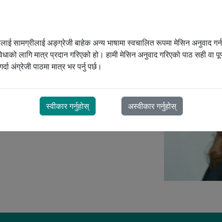
कोष
्पिरेटरी एजुकेटर (CRE) को रूपमा, सान्ड्रासँग
नी प्रोरेस्पलाई
गुणस्तरीय हेरचाह प्रदान गर्ने र
जन थेरापी बारम्बार सोधिने प्रश्नहरू
CPAP थेरापी बारम्बार सोधिने प्रश्नहरू
ूलाई सामग्रीलाई अङ्ग्रेजी बाहेक अन्य भाषामा स्वचालित रूपमा मेसिन अनुवाद गर्
तन ल्याउने प्रतिबद्धतामा सत्य रहन मद्दत गर्छिन्।
PD
िधाको लागि मात्र प्रदान गरिएको हो। हामी मेसिन अनुवाद गरिएको पाठ सही वा पूर्ण
र्दा अंग्रेजी पाठमा मात्र भर पर्नु पर्छ।
 टोली
स्वीकार गर्नुहोस्
अस्वीकार गर्नुहोस्