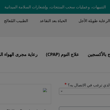
Skip to main content
التنبيهات، وعمليات سحب المنتجات، وإشعارات السلامة الميدانية
الرعاية طويلة الأجل
الحياة بعد التقاعد
الطبيب المُعالج
MA
ج بالأكسجين
علاج النوم (CPAP)
رعاية مجرى الهواء ال
Image
Image
نتجات
التهوية، القصبة الهوائية، تصفية الإفرازات
ء النوم
الذي ترغب في الاتصال به؟
ما هو المكتب الذي ترغب في الاتصال به؟
C