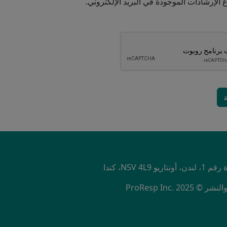
NU
ProResp Inc.