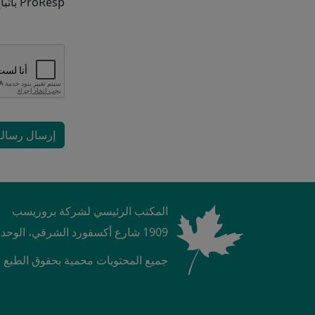
ProResp باتباع الإرشادات الموجودة في البريد الإلكتروني.
إرسال رسالة
المكتب الرئيسي لشركة بروريسب
1909 شارع أكسفورد الشرقي، الوحدة رقم 1، لندن، أونتاريو N5V 4L9، كندا
جميع المحتويات محمية بحقوق الطبع والنشر ©  2025