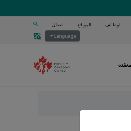
يبحث
الوظائف
المواقع
اتصال
Language
معقدة
جهزة DreamStation PAP. هذا الأنبوب مصنوع من مادة
ُحسّن الترطيب بناءً