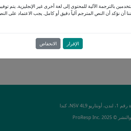
دمين بالترجمة الآلية للمحتوى إلى لغة أخرى غير الإنجليزية. يتم توفير 
على البيئة.
لتمويل
نا أن نؤكد أن النص المترجم آلياً دقيق أو كامل. يجب الاعتماد على ال
C
الإقرار
الانخفاض
مهتم؟ تواصل معنا لمزيد من المعلومات
NU
ProResp Inc.