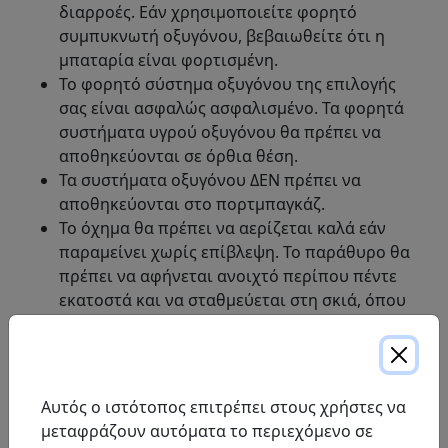
διαρροές. Εάν χρησιμοποιείτε φορητό
συμπυκνωτή οξυγόνου, βεβαιωθείτε ότι η
μπαταρία είναι φορτισμένη.
Το φορητό σύστημα οξυγόνου της επιλογής
σας είναι ασφαλώς ασφαλισμένο. Τα φορητά
συστήματα υγρού οξυγόνου θα πρέπει να
αποθηκεύονται σε όρθια θέση.
Τα συστήματα οξυγόνου ΔΕΝ πρέπει να
αποθηκεύονται στο πορτμπαγκάζ.
Το όχημα θα πρέπει να αερίζεται καλά εάν
παραμείνει χωρίς επίβλεψη. Το παράθυρο θα
πρέπει να αφήνεται ανοιχτό περίπου πέντε
εκατοστά και να σταθμεύεται στη σκιά, όπου
είναι δυνατόν.
Μην καπνίζετε ή κάνετε χρήση ατμιστικού
τσιγάρου μέσα στο όχημα, κοντά σε
συστήματα οξυγόνου ή κατά τη χρήση
Αυτός ο ιστότοπος επιτρέπει στους χρήστες να
οξυγόνου· και
μεταφράζουν αυτόματα το περιεχόμενο σε
Μην χρησιμοποιείτε ή αποθηκεύετε εύφλεκτα