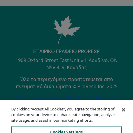
ΕΤΑΙΡΙΚΌ ΓΡΑΦΕΊΟ PRORESP
1909 Oxford Street East Unit #1, Λονδίνο, ON
N5V 4L9, Καναδάς
Όλο το περιεχόμενο προστατεύεται από
πνευματικά δικαιώματα © ProResp Inc. 2025
SECONDARY MENU
Πιστοποιημένο κατά ISO 9001:2015 από την
NQA
By clicking “Accept All Cookies”, you agree to the storing of
Πολιτική Απορρήτου
cookies on your device to enhance site navigation, analyze
Γραμμή επικοινωνίας συμμόρφωσης
site usage, and assist in our marketing efforts.
Όροι Χρήσης
Cookies Settings