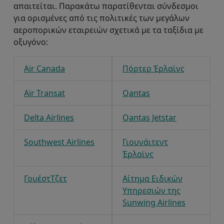
απαιτείται. Παρακάτω παρατίθενται σύνδεσμοι
για ορισμένες από τις πολιτικές των μεγάλων
αεροπορικών εταιρειών σχετικά με τα ταξίδια με
οξυγόνο:
Air Canada
Πόρτερ Έρλαϊνς
Air Transat
Qantas
Delta Airlines
Qantas Jetstar
Southwest Airlines
Γιουνάιτεντ
Έρλαϊνς
ΓουέστΤζετ
Αίτημα Ειδικών
Υπηρεσιών της
Sunwing Airlines