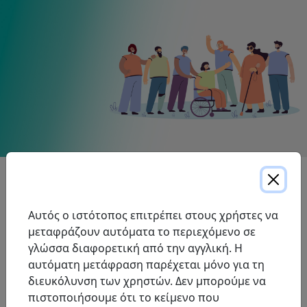
Expand All
Αυτός ο ιστότοπος επιτρέπει στους χρήστες να
Πολιτική Προσβάσιμης Εξυπηρέτησης
μεταφράζουν αυτόματα το περιεχόμενο σε
Πελατών
γλώσσα διαφορετική από την αγγλική. Η
αυτόματη μετάφραση παρέχεται μόνο για τη
Έκθεση Συμμόρφωσης Προσβασιμότητας
διευκόλυνση των χρηστών. Δεν μπορούμε να
πιστοποιήσουμε ότι το κείμενο που