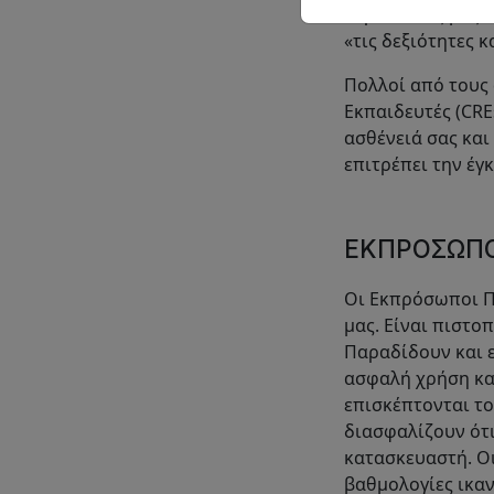
θεραπευτές μας 
«τις δεξιότητες κ
Πολλοί από τους
Εκπαιδευτές (CRE
ασθένειά σας και
επιτρέπει την έγ
ΕΚΠΡΌΣΩΠΟ
Οι Εκπρόσωποι Πα
μας. Είναι πιστο
Παραδίδουν και ε
ασφαλή χρήση κα
επισκέπτονται το
διασφαλίζουν ότι
κατασκευαστή. Ο
βαθμολογίες ικαν