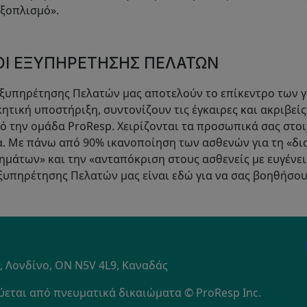
εξοπλισμό».
Ι ΕΞΥΠΗΡΈΤΗΣΗΣ ΠΕΛΑΤΏΝ
ξυπηρέτησης Πελατών μας αποτελούν το επίκεντρο των γ
ητική υποστήριξη, συντονίζουν τις έγκαιρες και ακριβεί
 την ομάδα ProResp. Χειρίζονται τα προσωπικά σας στοι
α. Με πάνω από 90% ικανοποίηση των ασθενών για τη «δι
μάτων» και την «ανταπόκριση στους ασθενείς με ευγένει
ξυπηρέτησης Πελατών μας είναι εδώ για να σας βοηθήσου
S
1, Λονδίνο, ON N5V 4L9, Καναδάς
εται από πνευματικά δικαιώματα © ProResp Inc.