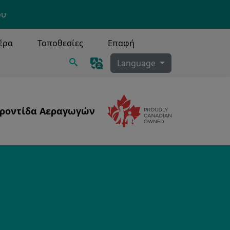
ου
έρα
Τοποθεσίες
Επαφή
Ερευνα
Language
ροντίδα Αεραγωγών
Image
Image
Τραχειοστομία, Καθαρισμός Εκκρίσεων