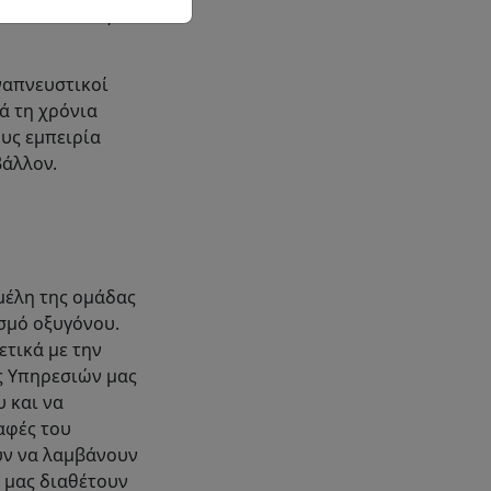
νω του 90% για
ναπνευστικοί
ά τη χρόνια
ους εμπειρία
βάλλον.
μέλη της ομάδας
ισμό οξυγόνου.
ετικά με την
ς Υπηρεσιών μας
 και να
αφές του
υν να λαμβάνουν
ς μας διαθέτουν