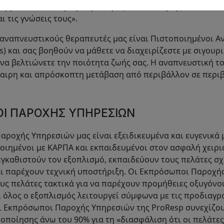
λαμβάνουν σταθερά βαθμολογίες ικανοποίησης ασθενών ά
αι τις γνώσεις τους».
 αναπνευστικούς θεραπευτές μας είναι Πιστοποιημένοι Α
s) και σας βοηθούν να μάθετε να διαχειρίζεστε με σιγουρι
 να βελτιώνετε την ποιότητα ζωής σας. Η αναπνευστική τ
καιρη και απρόσκοπτη μετάβαση από περιβάλλον σε περι
Ι ΠΑΡΟΧΉΣ ΥΠΗΡΕΣΙΏΝ
ροχής Υπηρεσιών μας είναι εξειδικευμένα και ευγενικά 
ποιημένοι με ΚΑΡΠΑ και εκπαιδευμένοι στον ασφαλή χειρ
γκαθιστούν τον εξοπλισμό, εκπαιδεύουν τους πελάτες σχ
ι παρέχουν τεχνική υποστήριξη. Οι Εκπρόσωποι Παροχή
υς πελάτες τακτικά για να παρέχουν προμήθειες οξυγόνου
 όλος ο εξοπλισμός λειτουργεί σύμφωνα με τις προδιαγρ
ι Εκπρόσωποι Παροχής Υπηρεσιών της ProResp συνεχίζο
οποίησης άνω του 90% για τη «διασφάλιση ότι οι πελάτε