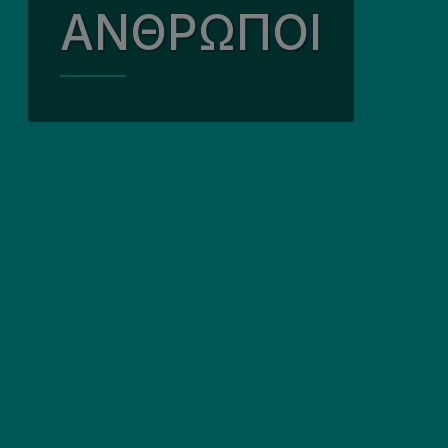
ΑΝΘΡΩΠΟΙ
Οι Συνεργασίες μα
Χρηματοδ
Συμμετοχή στην κ
Συχνές ερω
Πράσινο Περιβάλ
COPD
Η Ανώτερη Ηγετικ