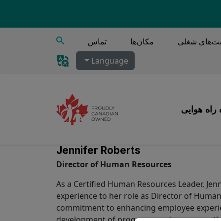
جستجو
‌های شغلی
مکان‌ها
تماس
Language
 راه هوایی
Jennifer Roberts
Director of Human Resources
As a Certified Human Resources Leader, Jenn
experience to her role as Director of Huma
commitment to enhancing employee experien
development of programs and processes that