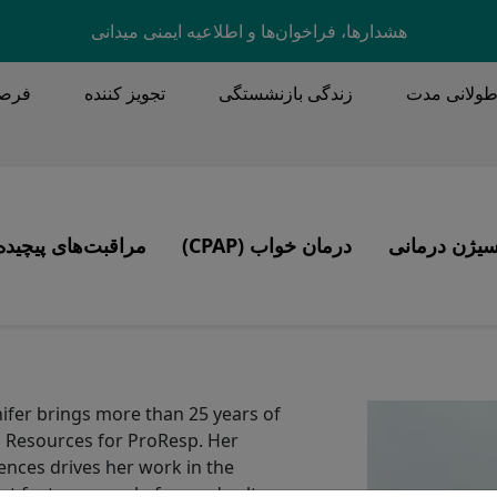
Skip to main content
هشدارها، فراخوان‌ها و اطلاعیه ایمنی میدانی
طولانی مدت
زندگی بازنشستگی
تجویز کننده
فرصت
MA
سیژن درمانی
درمان خواب (CPAP)
مراقبت‌های پیچیده
Image
Image
محصولات
تهویه، تراکئوستومی، پاکسازی ترشحات
آپنه خواب
 با سی پپ
Image
ifer brings more than 25 years of
CP)
n Resources for ProResp. Her
ces drives her work in the
CPA)
 foster a people-focused culture.