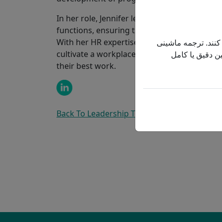
In her role, Jennifer leads the Human Resour
functions, ensuring they are aligned with Pro
With her HR expertise and dedication to su
 کنند. ترجمه ماشینی
cultivate a workplace where people feel v
ن دقیق یا کامل
their best work.
Back To Leadership Team