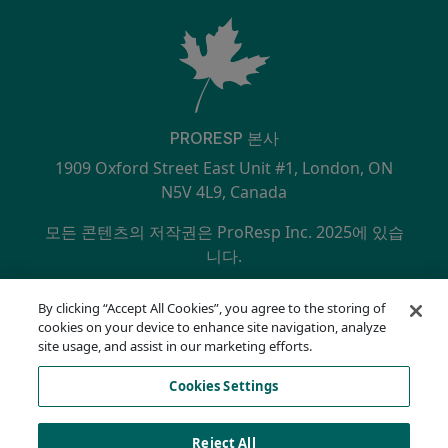
PRORESP 본사
1909 Oxford Street East Unit #1, London, ON
N5V 4L9, Canada
모든 콘텐츠의 저작권은 ProResp Inc. 2025에 있습
니다.
SECONDARY MENU
NQA에서 ISO 9001:2015 인증 획득
By clicking “Accept All Cookies”, you agree to the storing of
개인정보 보호정책
cookies on your device to enhance site navigation, analyze
규정 준수 핫라인
site usage, and assist in our marketing efforts.
이용 약관
Cookies Settings
AODA
쿠키 목록
Cookies Settings
Reject All