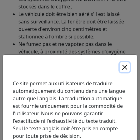
stockés dans le coffre ;
Le véhicule doit être bien aéré s'il est laissé
sans surveillance. La fenêtre doit être laissée
ouverte d'environ cinq centimètres et
stationnée à l'ombre si possible.
Ne fumez pas et ne vapotez pas dans le
véhicule, à proximité des systèmes d'oxygène
ou pendant l'utilisation d'oxygène ; et
N'utilisez pas et ne stockez aucun produit
inflammable dans le véhicule.
Ce site permet aux utilisateurs de traduire
automatiquement du contenu dans une langue
autre que l'anglais. La traduction automatique
est fournie uniquement pour la commodité de
l'utilisateur. Nous ne pouvons garantir
l'exactitude ni l'exhaustivité du texte traduit.
Seul le texte anglais doit être pris en compte
pour toute prise de décision.