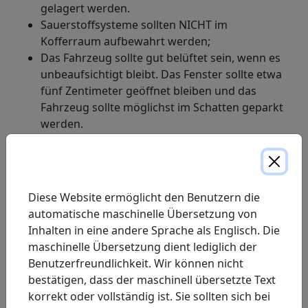
gelagert werden.
Sauerstoffsysteme sollten NICHT im
Kofferraum aufbewahrt werden;
Das Fahrzeug sollte gut belüftet sein, wenn es
unbeaufsichtigt bleibt. Das Fenster sollte etwa
fünf Zentimeter geöffnet bleiben und das
Fahrzeug sollte möglichst im Schatten geparkt
werden.
Rauchen oder dampfen Sie nicht im Fahrzeug,
in der Nähe von Sauerstoffsystemen oder
während der Verwendung von Sauerstoff.
Verwenden oder lagern Sie keine brennbaren
Diese Website ermöglicht den Benutzern die
Produkte im Fahrzeug.
automatische maschinelle Übersetzung von
Inhalten in eine andere Sprache als Englisch. Die
maschinelle Übersetzung dient lediglich der
Benutzerfreundlichkeit. Wir können nicht
bestätigen, dass der maschinell übersetzte Text
korrekt oder vollständig ist. Sie sollten sich bei