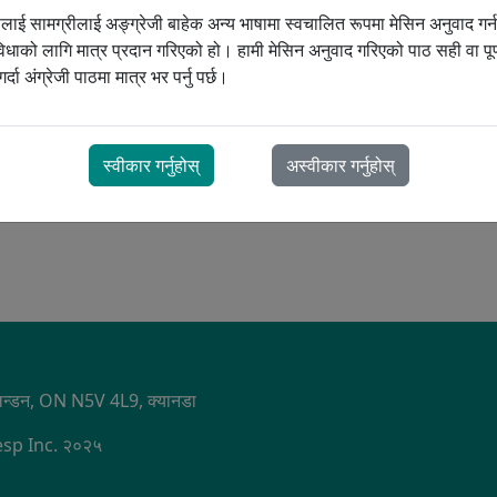
ूलाई सामग्रीलाई अङ्ग्रेजी बाहेक अन्य भाषामा स्वचालित रूपमा मेसिन अनुवाद गर्
कोष
िधाको लागि मात्र प्रदान गरिएको हो। हामी मेसिन अनुवाद गरिएको पाठ सही वा पूर्ण
जन थेरापी बारम्बार सोधिने प्रश्नहरू
CPAP थेरापी बारम्बार सोधिने प्रश्नहरू
र्दा अंग्रेजी पाठमा मात्र भर पर्नु पर्छ।
PD
इच्छुक हुनुहुन्छ? थप
 टोली
स्वीकार गर्नुहोस्
अस्वीकार गर्नुहोस्
S
, लन्डन, ON N5V 4L9, क्यानडा
Resp Inc. २०२५