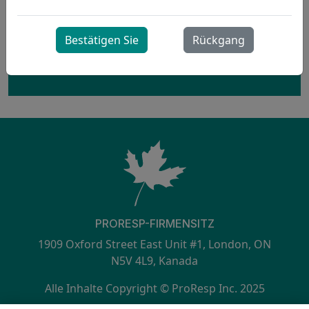
Bestätigen Sie
Rückgang
Interessiert? Kontaktieren Sie uns für weitere
Informationen.
PRORESP-FIRMENSITZ
1909 Oxford Street East Unit #1, London, ON
N5V 4L9, Kanada
Alle Inhalte Copyright © ProResp Inc. 2025