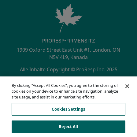
PRORESP-FIRMENSITZ
1909 Oxford Street East Unit #1, London, ON
N5V 4L9, Kanada
Alle Inhalte Copyright © ProResp Inc. 2025
SECONDARY MENU
ISO 9001:2015 zertifiziert durch NQA
By clicking “Accept All Cookies”, you agree to the storing of
Datenschutzrichtlinie
cookies on your device to enhance site navigation, analyze
Compliance Hotline
site usage, and assist in our marketing efforts.
Nutzungsbedingungen
Cookies Settings
AODA
Cookie-Liste
Cookies Settings
Reject All