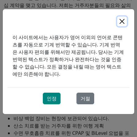
십 계약을 맺고 있습니다. 저희는 거주자분들의 필요와 삶의
질 향상에 중점을 두고 종합적인 호흡기 치료 서비스를 제공
합니다. 지금 바로 프로레스프의 차별화된 서비스를 경험해
보세요.
이 사이트에서는 사용자가 영어 이외의 언어로 콘텐
저희는 다음과 같은 서비스를 제공합니다:
츠를 자동으로 기계 번역할 수 있습니다. 기계 번역
은 사용자 편의를 위해서만 제공됩니다. 당사는 기계
임상적 필요와 생활 방식에 맞는 다양한
산소 공급 시스
번역된 텍스트가 정확하거나 완전하다는 것을 인증
템
(휴대용 산소 농축기 포함)
할 수 없습니다. 모든 결정을 내릴 때는 영어 텍스트
긴급 상황 발생 시 현지
공인 호흡기 치료사
및 기술자가
에만 의존해야 합니다.
24시간 연중무휴 현장 지원을 제공합니다.
환자 중심 호흡기 치료
등록된 호흡 치료사가 제공하는 임상 서비스
환자의 임상 평가 및 치료 권고 사항을 문서화하여 담당
인정
거절
의사 또는 간호사에게 보고합니다.
산소 공급 자금 지원 평가 및 신청 완료
비상 백업 장비는 현장에 보관되어 있습니다.
산소 치료를 받는 거주자를 위한 여행 계획
수면 무호흡증 치료를 위한 CPAP 및 BiLevel 요법을 포