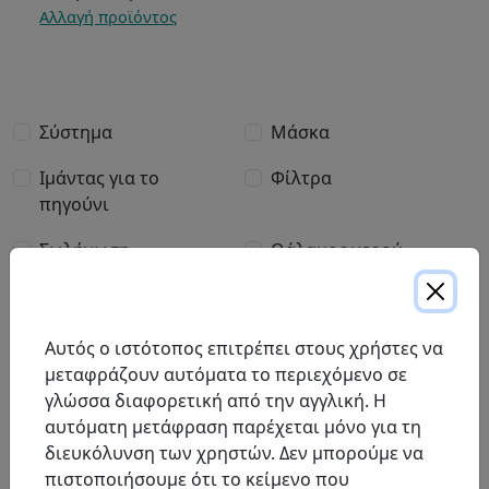
Αλλαγή προϊόντος
Ενδιαφέρομαι επίσης για
Σύστημα
Μάσκα
Ιμάντας για το
Φίλτρα
πηγούνι
Σωλήνωση
Θάλαμος νερού
Προϊόντα
Τροφοδοτικό
καθαρισμού
Αυτός ο ιστότοπος επιτρέπει στους χρήστες να
Other…
μεταφράζουν αυτόματα το περιεχόμενο σε
γλώσσα διαφορετική από την αγγλική. Η
Ενδιαφέρομαι επίσης για:
αυτόματη μετάφραση παρέχεται μόνο για τη
διευκόλυνση των χρηστών. Δεν μπορούμε να
Μήνυμα
Πληκτρολογήστε το μήνυμά σας στον χώρο που παρέχεται
πιστοποιήσουμε ότι το κείμενο που
παρακάτω