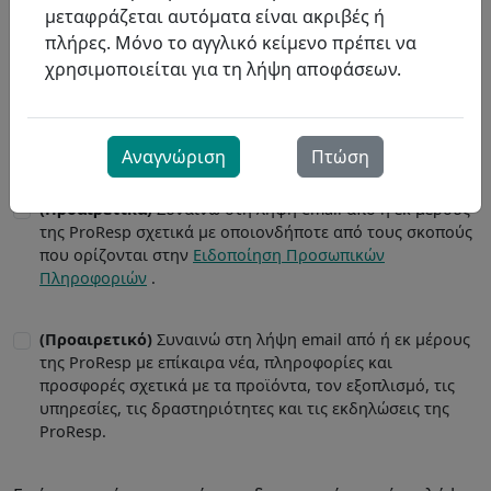
μεταφράζεται αυτόματα είναι ακριβές ή
πλήρες. Μόνο το αγγλικό κείμενο πρέπει να
χρησιμοποιείται για τη λήψη αποφάσεων.
Αναγνώριση
Πτώση
(Προαιρετικά)
Συναινώ στη λήψη email από ή εκ μέρους
της ProResp σχετικά με οποιονδήποτε από τους σκοπούς
που ορίζονται στην
Ειδοποίηση Προσωπικών
Πληροφοριών
.
(Προαιρετικό)
Συναινώ στη λήψη email από ή εκ μέρους
της ProResp με επίκαιρα νέα, πληροφορίες και
προσφορές σχετικά με τα προϊόντα, τον εξοπλισμό, τις
υπηρεσίες, τις δραστηριότητες και τις εκδηλώσεις της
ProResp.