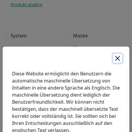
Produkt ändern
Ich interessiere mich auch für
System
Maske
Kinnriemen
Filter
Schläuche
Wasserkammer
Reinigungsprodukte
Stromversorgung
Diese Website ermöglicht den Benutzern die
automatische maschinelle Übersetzung von
Other…
Inhalten in eine andere Sprache als Englisch. Die
maschinelle Übersetzung dient lediglich der
Ich interessiere mich auch für:
Benutzerfreundlichkeit. Wir können nicht
bestätigen, dass der maschinell übersetzte Text
Nachricht
Geben Sie Ihre Nachricht in das unten angegebene Feld ein
korrekt oder vollständig ist. Sie sollten sich bei
Ihren Entscheidungen ausschließlich auf den
englischen Text verlassen.