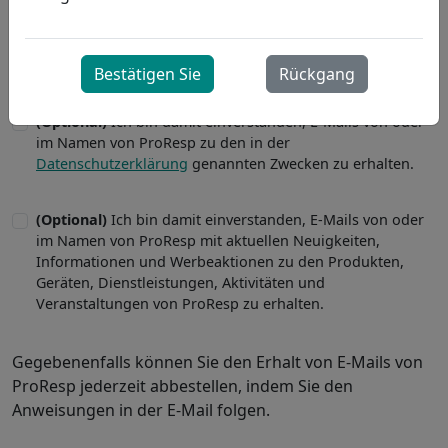
Bestätigen Sie
Rückgang
(Optional)
Ich bin damit einverstanden, E-Mails von oder
im Namen von ProResp zu den in der
Datenschutzerklärung
genannten Zwecken zu erhalten.
(Optional)
Ich bin damit einverstanden, E-Mails von oder
im Namen von ProResp mit aktuellen Neuigkeiten,
Informationen und Werbeaktionen zu den Produkten,
Geräten, Dienstleistungen, Aktivitäten und
Veranstaltungen von ProResp zu erhalten.
Gegebenenfalls können Sie den Erhalt von E-Mails von
ProResp jederzeit abbestellen, indem Sie den
Anweisungen in der E-Mail folgen.