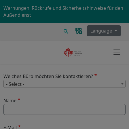
Skip to main content
Warnungen, Rückrufe und Sicherheitshinweise für den
Außendienst
Suchen
Language
Welches Büro möchten Sie kontaktieren?
W
- Select -
Name
E-Mail