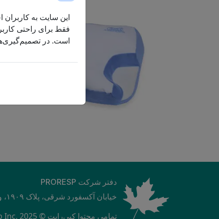
مشارکت‌های ما
بودجه
این سایت به کاربران اج
فقط برای راحتی کاربر 
مشارکت اجتماعی
سوالات متداول در مورد اکسیژن درمانی
سوالات متداول در مورد درمان با
است. در تصمیم‌گیری‌ها
محیط زیست سبز
COPD
تیم رهبری ارشد ما
دفتر شرکت PRORESP
خیابان آکسفورد شرقی، پلاک ۱۹۰۹، واحد ۱، لندن، انتاریو، N5V 4L9، کانادا
تمامی محتوا کپی‌رایت © ProResp Inc. 2025