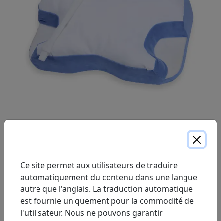
Réduit le décalage du masque et les interférences
Aide à arrêter les fuites d'air du masque qui vous
Ce site permet aux utilisateurs de traduire
réveillent
automatiquement du contenu dans une langue
Prévient la sécheresse des yeux, de la bouche et du
autre que l'anglais. La traduction automatique
nez
est fournie uniquement pour la commodité de
Réduit les rides et les rougeurs du visage
l'utilisateur. Nous ne pouvons garantir
Fournit un alignement orthopédique pour une