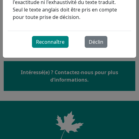
l'exactitude ni l'exhaustivité du texte traduit.
meilleure circulation de l'air
Seul le texte anglais doit être pris en compte
Fonctionne avec toutes les principales marques et
pour toute prise de décision.
styles de masques
Les oreillers CPAP conviennent aux personnes
dormant sur le côté, sur le dos ou sur le ventre
Reconnaître
Déclin
Intéressé(e) ? Contactez-nous pour plus
d’informations.