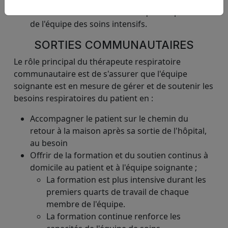
naturels dans une formation qui complète celle
de l'équipe des soins intensifs.
SORTIES COMMUNAUTAIRES
Le rôle principal du thérapeute respiratoire
communautaire est de s'assurer que l'équipe
soignante est en mesure de gérer et de soutenir les
besoins respiratoires du patient en :
Accompagner le patient sur le chemin du
retour à la maison après sa sortie de l'hôpital,
au besoin
Offrir de la formation et du soutien continus à
domicile au patient et à l'équipe soignante ;
La formation est plus intensive durant les
premiers quarts de travail de chaque
membre de l'équipe.
La formation continue renforce les