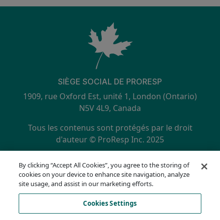
SIÈGE SOCIAL DE PRORESP
1909, rue Oxford Est, unité 1, London (Ontario)
N5V 4L9, Canada
Tous les contenus sont protégés par le droit
d'auteur © ProResp Inc. 2025
SECONDARY MENU
Certifié ISO 9001:2015 par NQA
By clicking “Accept All Cookies”, you agree to the storing of
politique de confidentialité
cookies on your device to enhance site navigation, analyze
Hotline de conformité
site usage, and assist in our marketing efforts.
Conditions d'utilisation
Cookies Settings
AODA
Liste des cookies