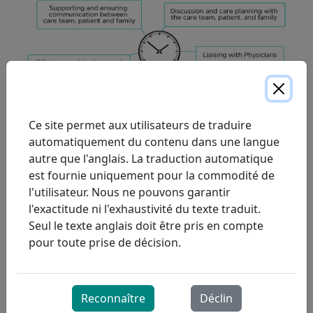
Ce site permet aux utilisateurs de traduire
AVANT LA SORTIE
automatiquement du contenu dans une langue
En collaboration avec l'hôpital, le thérapeute
autre que l'anglais. La traduction automatique
respiratoire communautaire :
est fournie uniquement pour la commodité de
l'utilisateur. Nous ne pouvons garantir
Forme l'équipe de soins communautaires aux
l'exactitude ni l'exhaustivité du texte traduit.
soins respiratoires et à la gestion des
Seul le texte anglais doit être pris en compte
ventilateurs au sein de la communauté.
pour toute prise de décision.
Obtient les prescriptions nécessaires en
matière de soins respiratoires communautaires
et prend connaissance des attentes du
médecin le plus responsable.
Reconnaître
Déclin
Implique la famille, le patient et les aidants