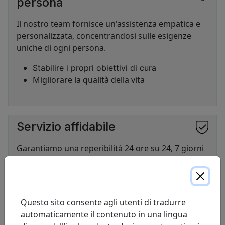
persona
Il nostro team fornisce un'assistenza empatica e
personalizzata, concentrandosi sulle esigenze
uniche di ogni persona.
Stabilire i propri obiettivi di cura
Migliorare la qualità della vita
Servizio affidabile
SVG
Garantiamo una reperibilità 24 ore su 24, 7 giorni
su 7 per esigenze urgenti di ossigeno e di vie
respiratorie.
Servizio affidabile e puntuale
Questo sito consente agli utenti di tradurre
Tempi di risposta rapidi per una terapia senza
automaticamente il contenuto in una lingua
interruzioni