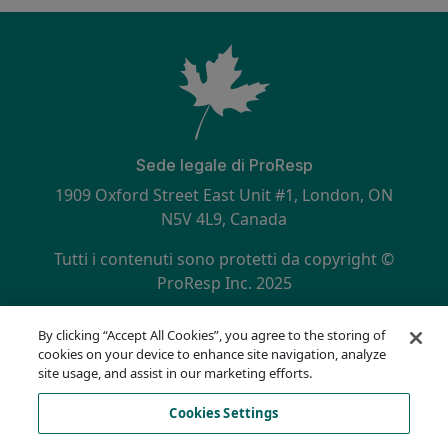
Sede legale di ProResp
1909 Oxford Street East Unit #1, London, ON
N5V 4L9, Canada
Tutti i contenuti sono protetti da copyright ©
ProResp Inc. 2025
Secondary menu
Certificato ISO 9001:2015 da NQA
By clicking “Accept All Cookies”, you agree to the storing of
politica sulla riservatezza
cookies on your device to enhance site navigation, analyze
Linea diretta per la conformità
site usage, and assist in our marketing efforts.
Termini di utilizzo
Cookies Settings
AODA
Elenco dei cookie