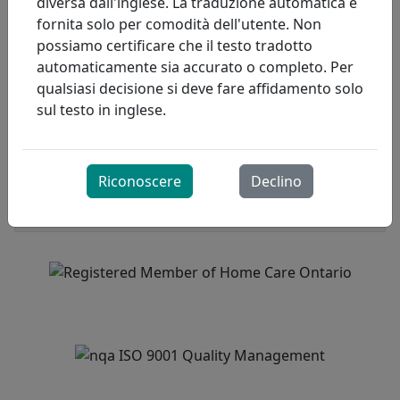
diversa dall'inglese. La traduzione automatica è
fornita solo per comodità dell'utente. Non
possiamo certificare che il testo tradotto
Team esperto
SVG
automaticamente sia accurato o completo. Per
qualsiasi decisione si deve fare affidamento solo
Il più grande datore di lavoro di terapisti
sul testo in inglese.
respiratori (RT) comunitari dell'Ontario.
RT che praticano i più alti standard di cura
Riconoscere
Declino
Migliorare la tua esperienza di cura
Image
Image