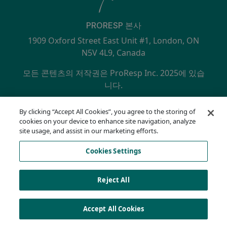
PRORESP 본사
1909 Oxford Street East Unit #1, London, ON
N5V 4L9, Canada
모든 콘텐츠의 저작권은 ProResp Inc. 2025에 있습
니다.
SECONDARY MENU
NQA에서 ISO 9001:2015 인증 획득
By clicking “Accept All Cookies”, you agree to the storing of
개인정보 보호정책
cookies on your device to enhance site navigation, analyze
규정 준수 핫라인
site usage, and assist in our marketing efforts.
이용 약관
Cookies Settings
AODA
쿠키 목록
Cookies Settings
Reject All
Accept All Cookies