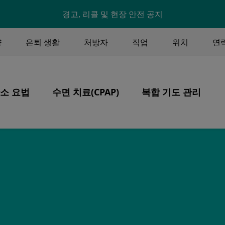
Skip to main content
경고, 리콜 및 현장 안전 공지
U
양
은퇴 생활
처방자
직업
위치
연
ENU
소 요법
수면 치료(CPAP)
복합 기도 관리
Image
Image
Image
핵심 가치
산소 요법
제품
환기, 기관절개술, 분
환자 중심 치료
수면 무호흡증
시스템
CPAP 치료
산소 안전
CPAP 관리 및 세척
여행
CPAP를 가지고 여행하기
십
자금 조달
자금 조달