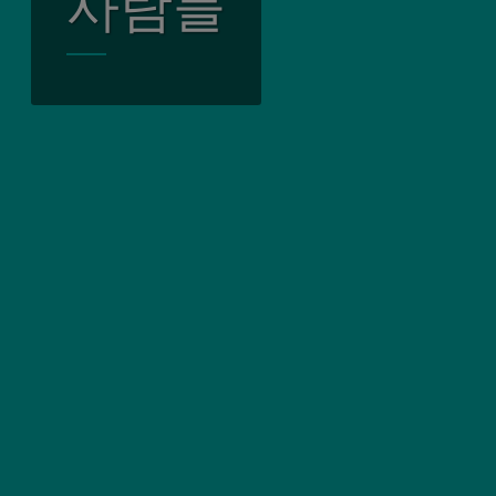
사람들
지역 사회 참여
녹색 환경
우리 고위 리더