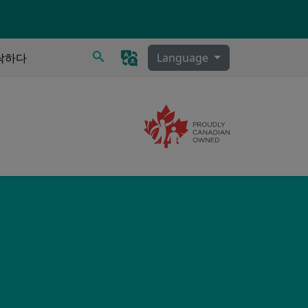
찾다
락하다
Language
Image
비물 제거