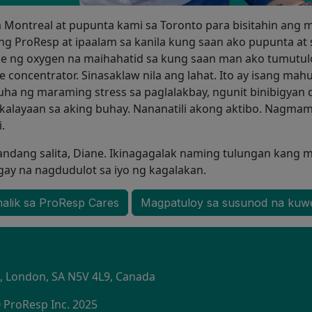
Montreal at pupunta kami sa Toronto para bisitahin ang m
g ProResp at ipaalam sa kanila kung saan ako pupunta at s
ke ng oxygen na maihahatid sa kung saan man ako tumutulo
le concentrator. Sinasaklaw nila ang lahat. Ito ay isang ma
a ng maraming stress sa paglalakbay, ngunit binibigyan d
at kalayaan sa aking buhay. Nananatili akong aktibo. Nagm
.
ndang salita, Diane. Ikinagagalak naming tulungan kang 
ay na nagdudulot sa iyo ng kagalakan.
alik sa ProResp Cares
Magpatuloy sa susunod na kuw
S
1, London, SA N5V 4L9, Canada
 ProResp Inc. 2025