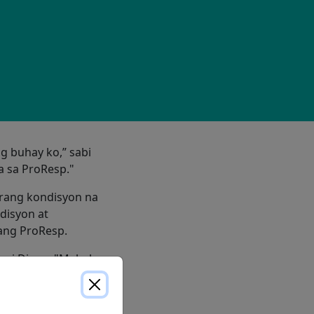
g buhay ko,” sabi
a sa ProResp."
irang kondisyon na
disyon at
 ang ProResp.
ni Diane. "Mahal
ong si Jesse, at