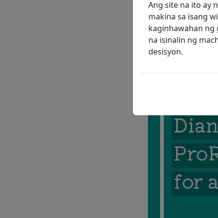
Sa paglipas ng mga
Ang site na ito ay
ang antas ng kany
makina sa isang wi
concentrator ay hi
kaginhawahan ng g
likidong oxygen. D
na isinalin ng ma
ng oxygen sa tahan
desisyon.
nangangailangan n
kay Diane, ibig sa
Image