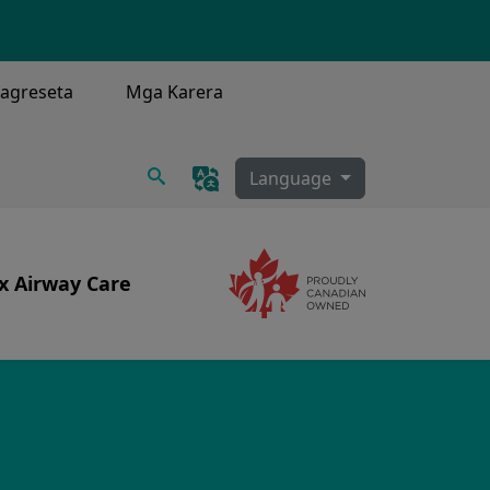
agreseta
Mga Karera
Maghanap
Language
x Airway Care
Image
Image
syon, Tracheostomy, Secretion Clearance