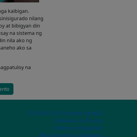
ga kaibigan.
inisigurado nilang
y at bibigyan din
husay na sistema ng
in nila ako ng
amaneho ako sa
magpatuloy na
ento
ECONDARY MENU
ISO 9001:2015 Certified ng NQA
Patakaran sa Privacy
Hotline ng Pagsunod
Mga Tuntunin sa Paggamit