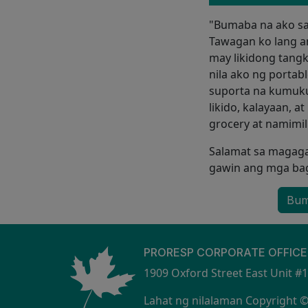
"Bumaba na ako sa 
Tawagan ko lang an
may likidong tang
nila ako ng portab
suporta na kumukuh
likido, kalayaan, 
grocery at namimili
Salamat sa magaga
gawin ang mga bag
Bum
PRORESP CORPORATE OFFICE
1909 Oxford Street East Unit #
Lahat ng nilalaman Copyright ©