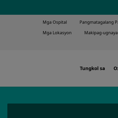
TOP MENU
Mga Ospital
Pangmatagalang P
Mga Lokasyon
Makipag-ugnaya
MAIN ME
Tungkol sa
O
Ang Aming Misyo
Ang Ginagawa N
Ating Bayan
Ang ating Kasays