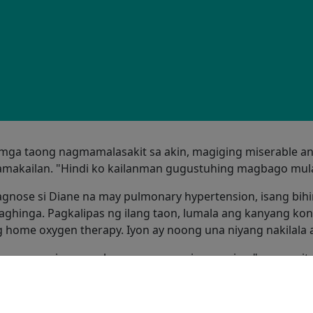
mga taong nagmamalasakit sa akin, magiging miserable an
kamakailan. "Hindi ko kailanman gugustuhing magbago mul
agnose si Diane na may pulmonary hypertension, isang bih
ghinga. Pagkalipas ng ilang taon, lumala ang kanyang kon
g home oxygen therapy. Iyon ay noong una niyang nakilala
umawa ng isang mahusay na unang impression," paggunita 
ff. Ang aking dating driver ng delivery na si Ken, ang bago k
at Tawnya ay napakalaking tulong at mabait."