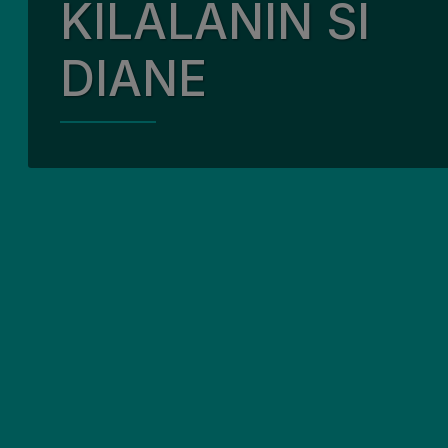
KILALANIN SI
Ang aming Kalida
DIANE
Ang aming mga P
Pakikilahok sa K
Luntiang Kapaligi
Ang aming Senio