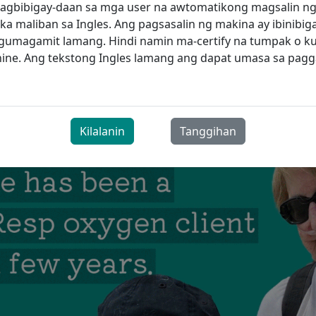
 taon, habang lumalala ang kondisyon ni Diane, kinailanga
 nagbibigay-daan sa mga user na awtomatikong magsalin ng
ang oxygen. Nasa punto na siya ngayon kung saan ang isan
ka maliban sa Ingles. Ang pagsasalin ng makina ay ibinibig
ndi palaging nagbibigay ng sapat na daloy—kailangan niya
umagamit lamang. Hindi namin ma-certify na tumpak o ku
ito, masuwerte si Diane na natagpuan ang ProResp, isa sa i
chine. Ang tekstong Ingles lamang ang dapat umasa sa pa
an sa Ontario na nagsisikap na matiyak na ang mga kliyen
g likidong oxygen ay natugunan ang kanilang mga pangan
bihin ay may kakayahan pa siyang maglakbay.
Kilalanin
Tanggihan