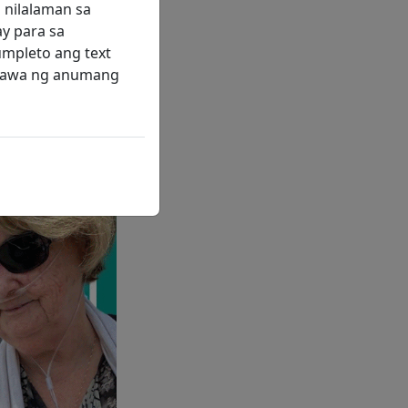
n niyang pataasin
 nilalaman sa
g portable
ay para sa
 ng suporta ng
mpleto ang text
ilang tagapagbigay
ggawa ng anumang
teng
gailangan. Para