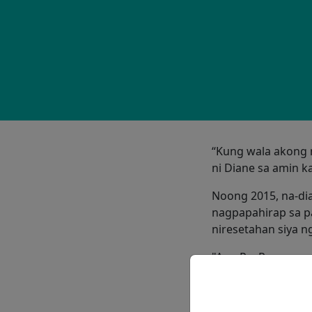
“Kung wala akong 
ni Diane sa amin 
Noong 2015, na-di
nagpapahirap sa pa
niresetahan siya n
"Ang ProResp ay g
ko ang lahat ng sta
sina Amber at Jen 