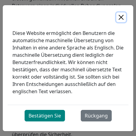
Betreuern einen individuellen Behandlungsplan.
Bei den Nachuntersuchungen wird der
Fortschritt in Bezug auf die Ziele des vorherigen
Behandlungsplans geprüft und gegebenenfalls
Diese Website ermöglicht den Benutzern die
neue Ziele festgelegt. Bei jedem Besuch wird
automatische maschinelle Übersetzung von
eine gründliche Sicherheitsüberprüfung
Inhalten in eine andere Sprache als Englisch. Die
durchgeführt.
maschinelle Übersetzung dient lediglich der
Unsere
Service Delivery Representatives
Wir
Benutzerfreundlichkeit. Wir können nicht
liefern die Ausrüstung, stellen sicher, dass Ihr
bestätigen, dass der maschinell übersetzte Text
Zuhause für die Sauerstoffanwendung sicher ist,
korrekt oder vollständig ist. Sie sollten sich bei
und bieten Ihnen alle notwendigen Schulungen
Ihren Entscheidungen ausschließlich auf den
an. Unsere Servicemitarbeiter füllen bei jedem
englischen Text verlassen.
Besuch den Sauerstoffvorrat und die
Verbrauchsmaterialien (Nasenkanülen, Masken,
Schläuche) auf, stellen sicher, dass die
Bestätigen Sie
Rückgang
Ausrüstung weiterhin den
Herstellerspezifikationen entspricht, und
überprüfen die Sicherheit.