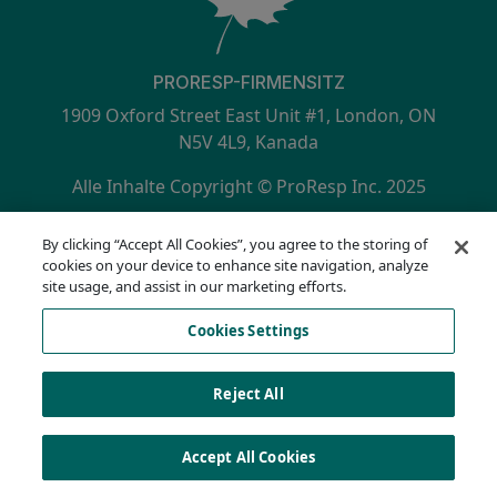
PRORESP-FIRMENSITZ
1909 Oxford Street East Unit #1, London, ON
N5V 4L9, Kanada
Alle Inhalte Copyright © ProResp Inc. 2025
SECONDARY MENU
ISO 9001:2015 zertifiziert durch NQA
By clicking “Accept All Cookies”, you agree to the storing of
Datenschutzrichtlinie
cookies on your device to enhance site navigation, analyze
Compliance Hotline
site usage, and assist in our marketing efforts.
Nutzungsbedingungen
Cookies Settings
AODA
Cookie-Liste
Cookies Settings
Reject All
Accept All Cookies