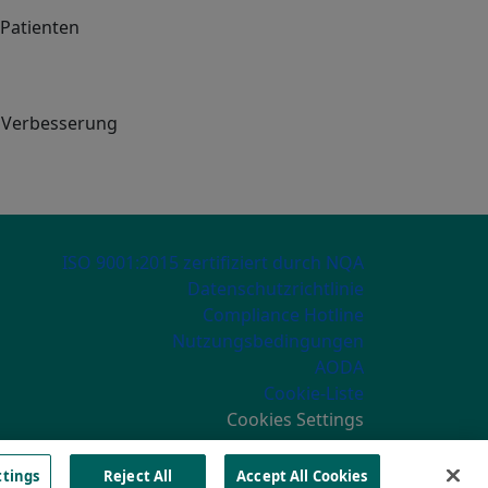
 Patienten
e Verbesserung
ECONDARY MENU
ISO 9001:2015 zertifiziert durch NQA
Datenschutzrichtlinie
Compliance Hotline
Nutzungsbedingungen
AODA
Cookie-Liste
Cookies Settings
ttings
Reject All
Accept All Cookies