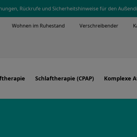
Skip to main content
ungen, Rückrufe und Sicherheitshinweise für den Außend
Wohnen im Ruhestand
Verschreibender
K
NU
ftherapie
Schlaftherapie (CPAP)
Komplexe A
Image
Image
d unsere Kernwerte
ftherapie
Produkte
Beatmung, T
zentrierte Versorgung
Schlafapnoe
r
CPAP-Therapie
sicherheit
CPAP-Pflege und -Reinigung