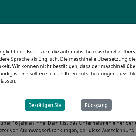
öglicht den Benutzern die automatische maschinelle Über
ndere Sprache als Englisch. Die maschinelle Übersetzung dien
er Bereitstellung hochwertiger Atemwegsversorgung für un
keit. Wir können nicht bestätigen, dass der maschinell übe
Partner im Gesundheitswesen verschrieben. Dabei konzentr
ändig ist. Sie sollten sich bei Ihren Entscheidungen ausschl
Bedürfnisse und Erwartungen unserer Patienten. Unser Qua
rlassen.
enden Anbieter von Atemwegsdienstleistungen in Ontario 
ERUNG KANADA
Bestätigen Sie
Rückgang
4 von der CCHSA (Accreditation Canada) vollständig akkred
t über 16 Jahren inne. Damit ist das Unternehmen einer der 
eter von Atemwegserkrankungen, der diese Auszeichnung e