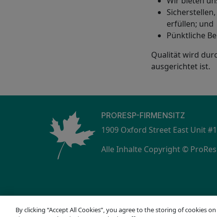
Wir bieten un
Sicherstellen
erfüllen; und
Pünktliche Be
Qualität wird dur
ausgerichtet ist.
PRORESP-FIRMENSITZ
1909 Oxford Street East Unit #
Alle Inhalte Copyright © ProRes
By clicking “Accept All Cookies”, you agree to the storing of cookies o