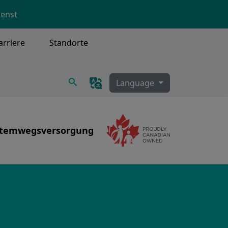
ienst
arriere
Standorte
Suchen
Language
temwegsversorgung
Image
Image
racheostomie, Sekretreinigung