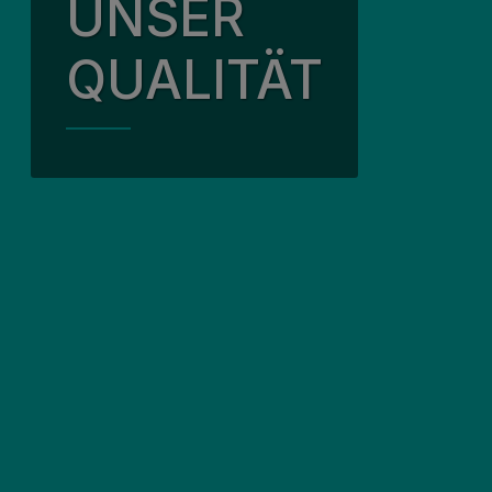
UNSER
Unsere Qualität
Reisen
QUALITÄT
Unsere Partnersch
Finanzier
Engagement in de
Häufig ges
Grüne Umwelt
COPD
Unser Senior Lead