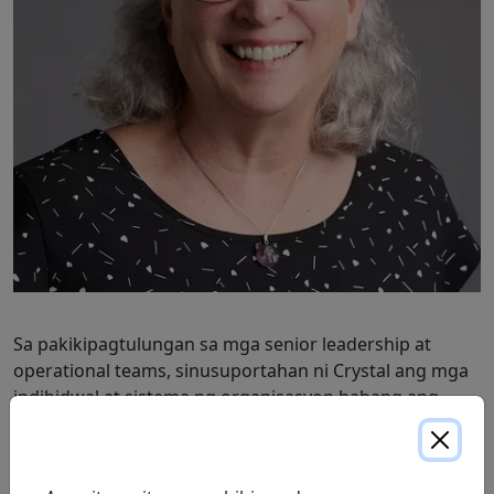
Sa pakikipagtulungan sa mga senior leadership at
operational teams, sinusuportahan ni Crystal ang mga
indibidwal at sistema ng organisasyon habang ang
ProResp ay nagsusumikap na patuloy na bumuo ng
isang lugar ng trabaho kung saan ang mga empleyado
ay nakadarama ng pagpapahalaga, suportado, at