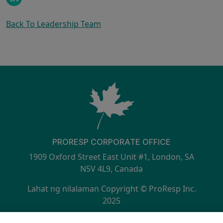
Back To Leadership Team
PRORESP CORPORATE OFFICE
1909 Oxford Street East Unit #1, London, SA
N5V 4L9, Canada
Lahat ng nilalaman Copyright © ProResp Inc.
2025
SECONDARY MENU
ISO 9001:2015 Certified ng NQA