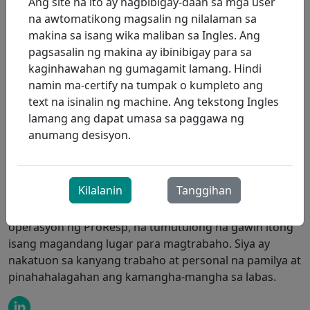
Ang site na ito ay nagbibigay-daan sa mga user
motibasyon na magbigay ng de-kalidad na
na awtomatikong magsalin ng nilalaman sa
pangangalaga na kilala sa ProResp.
makina sa isang wika maliban sa Ingles. Ang
Mula noong sumali sa ProResp team noong 2009,
pagsasalin ng makina ay ibinibigay para sa
naging pundasyon ang kanyang malawak na karanasan
kaginhawahan ng gumagamit lamang. Hindi
sa HR sa pagbuo ng mga Human Resources, Health,
namin ma-certify na tumpak o kumpleto ang
Safety, Wellness at Privacy na mga programa na
text na isinalin ng machine. Ang tekstong Ingles
naaayon sa pananaw at mga halaga ng ProResp.
lamang ang dapat umasa sa paggawa ng
anumang desisyon.
Si Crystal ay may praktikal, makatotohanang diskarte sa
kanyang trabaho; nakatuon siya sa pagpapahusay ng
kultura ng pakikipag-ugnayan sa pamamagitan ng
Kilalanin
Tanggihan
paglulunsad ng mga inisyatiba na nagpapahusay sa
kapaligiran ng trabaho para sa mga kawani sa lahat ng
operasyon ng ProResp, na tumutulong na gawin itong
isang magandang lugar para magtrabaho. Siya ay
nakatuon sa kanyang trabaho at personal na pamilya at
pinahahalagahan ang kamangha-mangha sa labas.