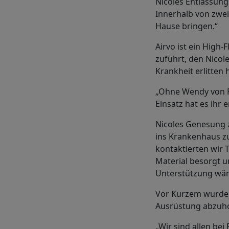
Nicoles Entlassung
Innerhalb von zwei
Hause bringen.“
Airvo ist ein High
zuführt, den Nicol
Krankheit erlitten 
„Ohne Wendy von P
Einsatz hat es ihr
Nicoles Genesung z
ins Krankenhaus zu
kontaktierten wir 
Material besorgt un
Unterstützung wär
Vor Kurzem wurde 
Ausrüstung abzuhol
„Wir sind allen b