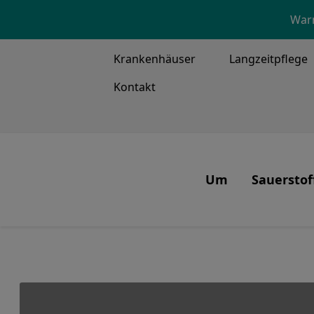
Warn
TOP MENU
Krankenhäuser
Langzeitpflege
Kontakt
MAIN ME
Um
Sauerstof
Unsere Mission un
Sauerstof
Was wir tun
Patienten
Unsere Mitarbeite
Systeme
Unsere Geschichte
Sauerstoff