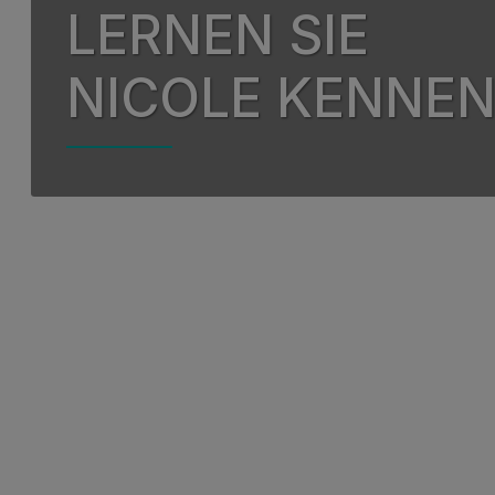
LERNEN SIE
Unsere Qualität
Reisen
Unsere Partnersch
Finanzier
NICOLE KENNE
Engagement in de
Häufig ges
Grüne Umwelt
COPD
Unser Senior Lead