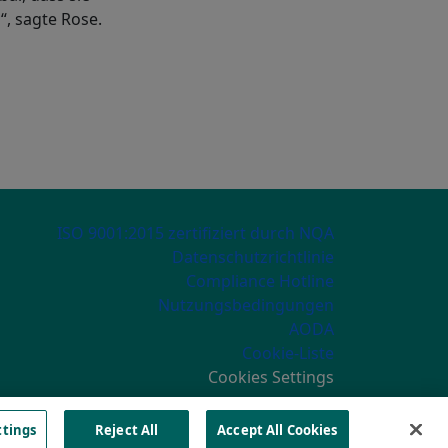
, sagte Rose.
ECONDARY MENU
ISO 9001:2015 zertifiziert durch NQA
Datenschutzrichtlinie
Compliance Hotline
Nutzungsbedingungen
AODA
Cookie-Liste
Cookies Settings
ttings
Reject All
Accept All Cookies