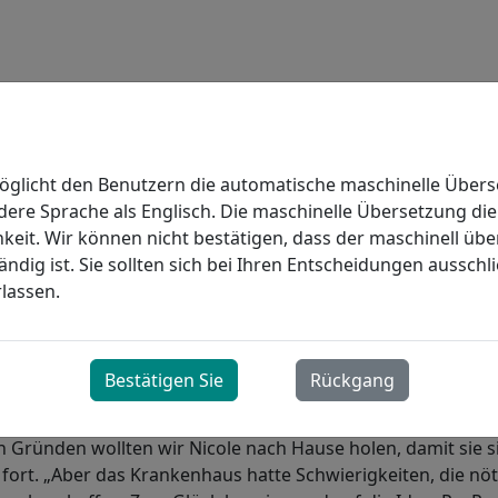
öglicht den Benutzern die automatische maschinelle Über
ndere Sprache als Englisch. Die maschinelle Übersetzung dien
keit. Wir können nicht bestätigen, dass der maschinell übe
0 Tage im Krankenhaus verbrachte (davon 7 Wochen auf der 
ändig ist. Sie sollten sich bei Ihren Entscheidungen ausschl
zielle Ausrüstung, um sicher nach Hause zurückkehren und
rlassen.
en.
hte Nicole, wie die meisten Patienten, einen Punkt, an dem
de und der Krankenhausaufenthalt riskant wurde, weil and
Bestätigen Sie
Rückgang
iefert wurden“, erzählte uns Nicoles Mutter Rose.
 Gründen wollten wir Nicole nach Hause holen, damit sie s
 fort. „Aber das Krankenhaus hatte Schwierigkeiten, die nö