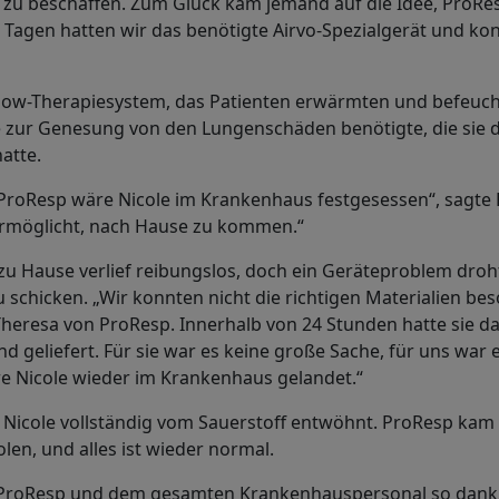
 zu beschaffen. Zum Glück kam jemand auf die Idee, ProRe
 Tagen hatten wir das benötigte Airvo-Spezialgerät und ko
-Flow-Therapiesystem, das Patienten erwärmten und befeuch
e zur Genesung von den Lungenschäden benötigte, die sie d
hatte.
roResp wäre Nicole im Krankenhaus festgesessen“, sagte
 ermöglicht, nach Hause zu kommen.“
u Hause verlief reibungslos, doch ein Geräteproblem droht
 schicken. „Wir konnten nicht die richtigen Materialien bes
Theresa von ProResp. Innerhalb von 24 Stunden hatte sie d
d geliefert. Für sie war es keine große Sache, für uns war e
e Nicole wieder im Krankenhaus gelandet.“
Nicole vollständig vom Sauerstoff entwöhnt. ProResp kam 
en, und alles ist wieder normal.
ei ProResp und dem gesamten Krankenhauspersonal so dankb