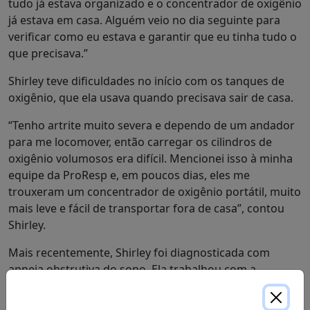
tudo já estava organizado e o concentrador de oxigênio
já estava em casa. Alguém veio no dia seguinte para
verificar como eu estava e garantir que eu tinha tudo o
que precisava.”
Shirley teve dificuldades no início com os tanques de
oxigênio, que ela usava quando precisava sair de casa.
“Tenho artrite muito severa e dependo de um andador
para me locomover, então carregar os cilindros de
oxigênio volumosos era difícil. Mencionei isso à minha
equipe da ProResp e, em poucos dias, eles me
trouxeram um concentrador de oxigênio portátil, muito
mais leve e fácil de transportar fora de casa”, contou
Shirley.
Mais recentemente, Shirley foi diagnosticada com
apneia obstrutiva do sono. Ela trabalhou com a
ProResp para ajustar seu aparelho CPAP e finalmente
está conseguindo dormir bem à noite, após anos de