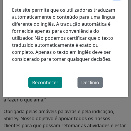
sono interrompido.
Este site permite que os utilizadores traduzam
“O pessoal da ProResp está sempre presente quando
automaticamente o conteúdo para uma língua
você precisa”, disse Shirley, radiante. “Eles são gentis e
diferente do inglês. A tradução automática é
pacientes, sentam com você e dedicam todo o tempo
fornecida apenas para conveniência do
necessário para explicar o funcionamento do
utilizador. Não podemos certificar que o texto
equipamento ou simplesmente conversar sobre o que
traduzido automaticamente é exato ou
você estiver pensando. Eu recomendaria a ProResp
completo. Apenas o texto em inglês deve ser
para qualquer pessoa. Aliás, eu a recomendei para um
considerado para tomar quaisquer decisões.
conhecido que estava insatisfeito com o atendimento
de outra empresa. Eu disse: ‘Você precisa ligar para a
Marianne!’ Quando você liga para a ProResp com
Reconhecer
Declínio
alguma preocupação, eles não te ignoram. Eles dão
seguimento ao caso e garantem que você possa voltar
a fazer o que ama.”
Obrigada pelas amáveis palavras e pela indicação,
Shirley. Nosso objetivo é apoiar todos os nossos
clientes para que possam retomar as atividades e estar