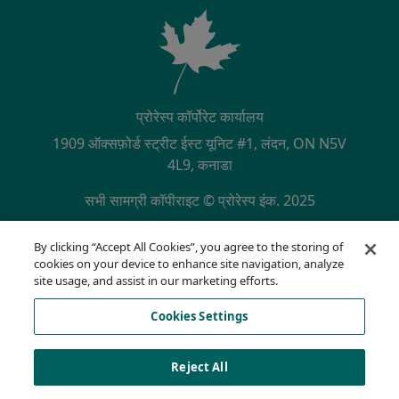
प्रोरेस्प कॉर्पोरेट कार्यालय
1909 ऑक्सफ़ोर्ड स्ट्रीट ईस्ट यूनिट #1, लंदन, ON N5V
4L9, कनाडा
सभी सामग्री कॉपीराइट © प्रोरेस्प इंक. 2025
SECONDARY MENU
NQA द्वारा ISO 9001:2015 प्रमाणित
By clicking “Accept All Cookies”, you agree to the storing of
गोपनीयता नीति
cookies on your device to enhance site navigation, analyze
अनुपालन हॉटलाइन
site usage, and assist in our marketing efforts.
उपयोग की शर्तें
Cookies Settings
AODA
कुकी सूची
Cookies Settings
Reject All