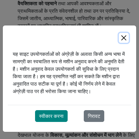
वैयक्तिकता को पहचाने
तथा आपकी आवश्यकताओं और
प्राथमिकताओं के प्रति संवेदनशील हो तथा उन पर प्रतिक्रिया दे,
जिसमें जातीय, आध्यात्मिक, भाषाई, पारिवारिक और सांस्कृतिक
कारकों पर आधारित प्राथमिकताएं भी शामिल हों।
मानवाधिकार संहिता या कनाडा के अधिकार और स्वतंत्रता चार्टर
के
अनुसार
भेदभाव से मुक्त घरेलू और सामुदायिक देखभाल सेवाएं प्राप्त
करना
।
यह साइट उपयोगकर्ताओं को अंग्रेज़ी के अलावा किसी अन्य भाषा में
प्रथम राष्ट्र, मेटिस या इनुक से संबंधित किसी भी रोगी को
सामग्री का स्वचालित रूप से मशीन अनुवाद करने की अनुमति देती
सांस्कृतिक रूप से सुरक्षित तरीके से
घर और सामुदायिक देखभाल
है। मशीन अनुवाद केवल उपयोगकर्ता की सुविधा के लिए प्रदान
सेवाएं प्राप्त करने का अधिकार है।
किया जाता है। हम यह प्रमाणित नहीं कर सकते कि मशीन द्वारा
अनुवादित पाठ सटीक या पूर्ण है। कोई भी निर्णय लेने में केवल
स्पष्ट जानकारी उस
अपने घर और सामुदायिक देखभाल सेवाओं के बारे में
अंग्रेज़ी पाठ पर ही भरोसा किया जाना चाहिए।
प्रारूप में प्राप्त करना
जो आपके लिए सुलभ हो।
आपकी आवश्यकताओं के मूल्यांकन और पुनर्मूल्यांकन में भाग लेने के
साथ-साथ आपकी देखभाल योजना के विकास और संशोधन में भी भाग
स्वीकार करना
गिरावट
लेना।
मूल्यांकन के दौरान आपके साथ उपस्थित रहने के लिए
तथा आपकी
देखभाल योजना के
विकास, मूल्यांकन और संशोधन में भाग लेने
के लिए